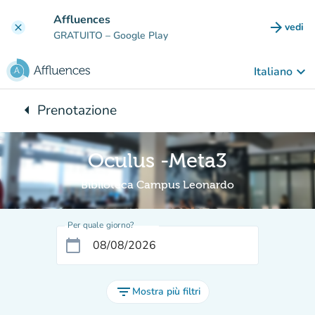
Vai al contenuto principale
Affluences
arrow_forward
vedi
clear
(nuova
GRATUITO
– Google Play
keyboard_arrow_down
Italiano
arrow_left
Prenotazione
Torna a:
Oculus -Meta3
Biblioteca Campus Leonardo
Per quale giorno?
calendar_today
filter_list
Mostra più filtri