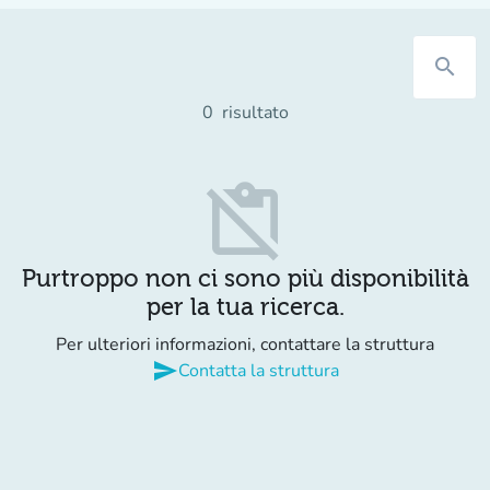
search
0
risultato
content_paste_off
Purtroppo non ci sono più disponibilità
per la tua ricerca.
Per ulteriori informazioni, contattare la struttura
send
Contatta la struttura