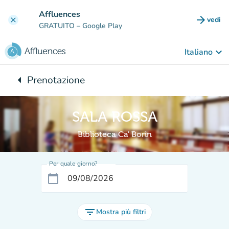
Vai al contenuto principale
Affluences
arrow_forward
vedi
clear
(nuova
GRATUITO
– Google Play
keyboard_arrow_down
Italiano
arrow_left
Prenotazione
Torna a:
SALA ROSSA
Biblioteca Ca' Borin
Per quale giorno?
calendar_today
filter_list
Mostra più filtri