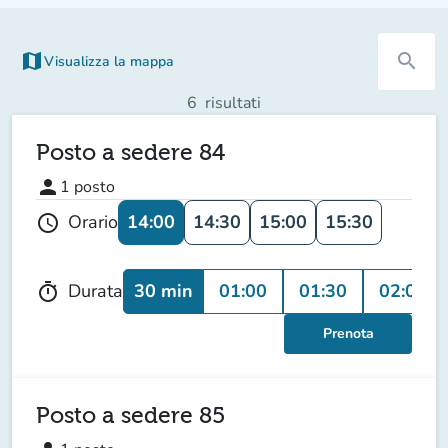
map
search
Visualizza la mappa
(nuova scheda)
6
risultati
Posto a sedere 84
person
1
posto
14:00
14:30
15:00
15:30
Orario
schedule
30 min
01:00
01:30
02:00
Durata
timer
Prenota
Posto a sedere 85