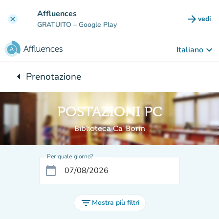
Vai al contenuto principale
Affluences
arrow_forward
vedi
clear
(nuova
GRATUITO
– Google Play
keyboard_arrow_down
Italiano
arrow_left
Prenotazione
Torna a:
POSTAZIONI PC
Biblioteca Ca' Borin
Per quale giorno?
calendar_today
filter_list
Mostra più filtri