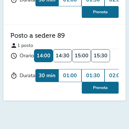
Prenota
Posto a sedere 89
person
1
posto
14:00
14:30
15:00
15:30
Orario
schedule
30 min
01:00
01:30
02:00
Durata
timer
Prenota