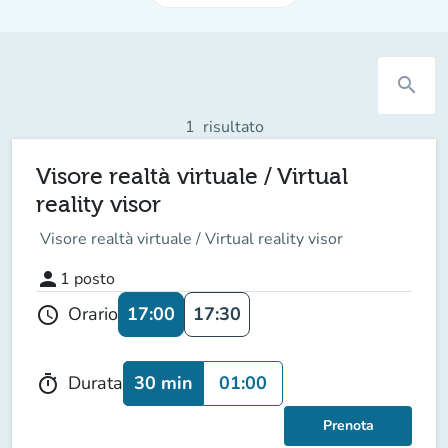
search
1
risultato
Visore realtà virtuale / Virtual
reality visor
Visore realtà virtuale / Virtual reality visor
person
1
posto
17:00
17:30
Orario
schedule
30 min
01:00
Durata
timer
Prenota