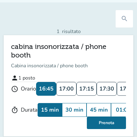
search
1
risultato
cabina insonorizzata / phone
booth
Cabina insonorizzata / phone booth
person
1
posto
16:45
17:00
17:15
17:30
17:45
Orario
schedule
15 min
30 min
45 min
01:00
Durata
timer
Prenota