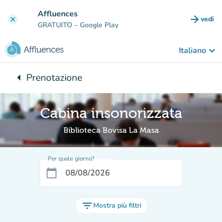
Vai al contenuto principale
Affluences
arrow_forward
vedi
clear
(nuova
GRATUITO
– Google Play
keyboard_arrow_down
Italiano
arrow_left
Prenotazione
Torna a:
Cabina insonorizzata
Biblioteca Bovisa La Masa
Per quale giorno?
calendar_today
filter_list
Mostra più filtri