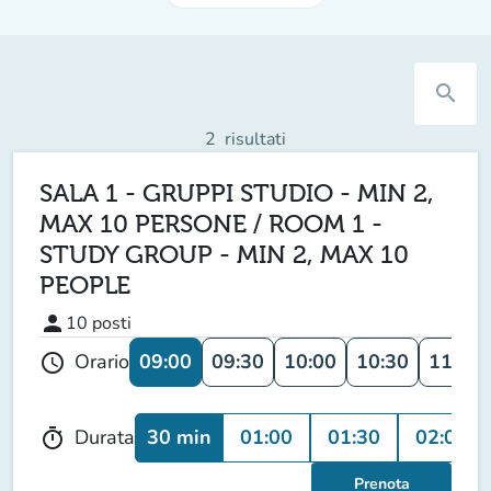
search
2
risultati
SALA 1 - GRUPPI STUDIO - MIN 2,
MAX 10 PERSONE / ROOM 1 -
STUDY GROUP - MIN 2, MAX 10
PEOPLE
person
10
posti
09:00
09:30
10:00
10:30
11:00
Orario
schedule
30 min
01:00
01:30
02:00
Durata
timer
Prenota