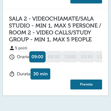
SALA 2 - VIDEOCHIAMATE/SALA
STUDIO - MIN 1, MAX 5 PERSONE /
ROOM 2 - VIDEO CALLS/STUDY
GROUP - MIN 1, MAX 5 PEOPLE
person
5
posti
09:00
09:30
10:00
10:30
11:00
Orario
schedule
30 min
Durata
timer
Prenota