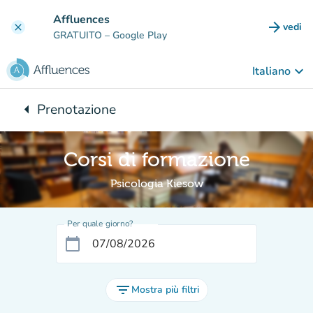
Vai al contenuto principale
Affluences
arrow_forward
vedi
clear
(nuova
GRATUITO
– Google Play
keyboard_arrow_down
Italiano
arrow_left
Prenotazione
Torna a:
Corsi di formazione
Psicologia Kiesow
Per quale giorno?
calendar_today
filter_list
Mostra più filtri