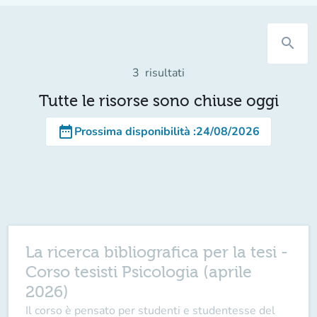
search
3
risultati
Tutte le risorse sono chiuse oggi
date_range
Prossima disponibilità
:
24/08/2026
La ricerca bibliografica per la tesi -
Corso tesisti Psicologia (aprile
2026)
Il corso è pensato per studenti e studentesse del