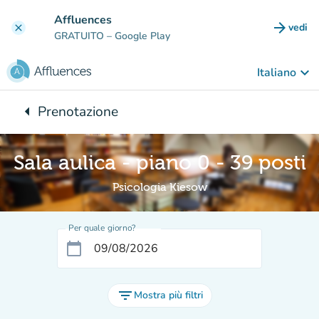
Vai al contenuto principale
Affluences
arrow_forward
vedi
clear
(nuova
GRATUITO
– Google Play
keyboard_arrow_down
Italiano
arrow_left
Prenotazione
Torna a:
Sala aulica - piano 0 - 39 posti
Psicologia Kiesow
Per quale giorno?
calendar_today
filter_list
Mostra più filtri