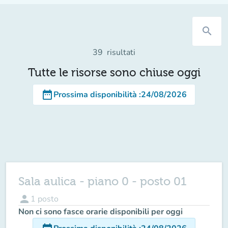
search
39
risultati
Tutte le risorse sono chiuse oggi
date_range
Prossima disponibilità
:
24/08/2026
Sala aulica - piano 0 - posto 01
person
1
posto
Non ci sono fasce orarie disponibili per oggi