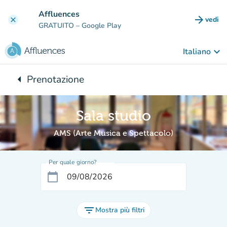
Vai al contenuto principale
Affluences
arrow_forward
vedi
clear
(nuova
GRATUITO
– Google Play
keyboard_arrow_down
Italiano
arrow_left
Prenotazione
Torna a:
Sala studio
AMS (Arte Musica e Spettacolo)
Per quale giorno?
calendar_today
filter_list
Mostra più filtri