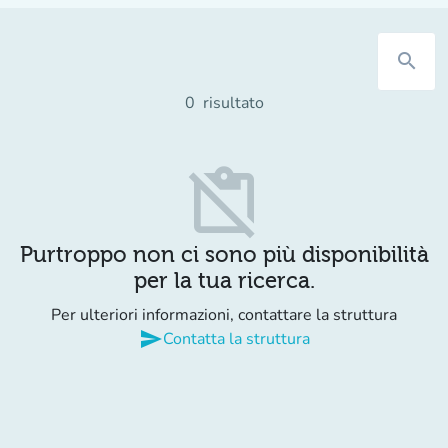
search
0
risultato
content_paste_off
Purtroppo non ci sono più disponibilità
per la tua ricerca.
Per ulteriori informazioni, contattare la struttura
send
Contatta la struttura