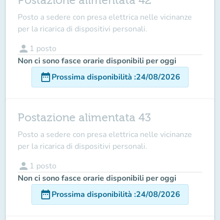
Postazione alimentata 42
Posto a sedere con presa elettrica nelle vicinanze
per la ricarica di dispositivi personali.
person
1
posto
Non ci sono fasce orarie disponibili per oggi
date_range
Prossima disponibilità
:
24/08/2026
Postazione alimentata 43
Posto a sedere con presa elettrica nelle vicinanze
per la ricarica di dispositivi personali.
person
1
posto
Non ci sono fasce orarie disponibili per oggi
date_range
Prossima disponibilità
:
24/08/2026