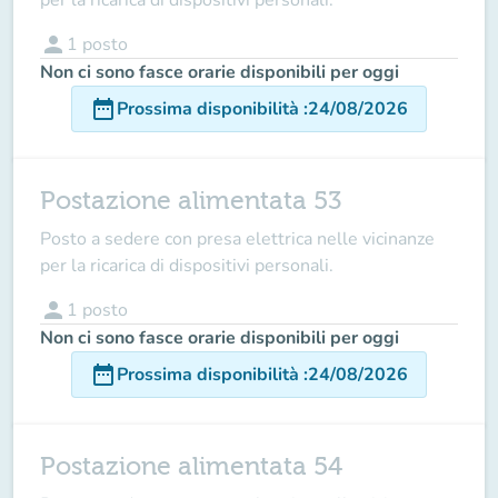
person
1
posto
Non ci sono fasce orarie disponibili per oggi
date_range
Prossima disponibilità
:
24/08/2026
Postazione alimentata 53
Posto a sedere con presa elettrica nelle vicinanze
per la ricarica di dispositivi personali.
person
1
posto
Non ci sono fasce orarie disponibili per oggi
date_range
Prossima disponibilità
:
24/08/2026
Postazione alimentata 54