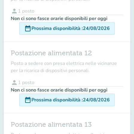
person
1
posto
Non ci sono fasce orarie disponibili per oggi
date_range
Prossima disponibilità
:
24/08/2026
Postazione alimentata 12
Posto a sedere con presa elettrica nelle vicinanze
per la ricarica di dispositivi personali.
person
1
posto
Non ci sono fasce orarie disponibili per oggi
date_range
Prossima disponibilità
:
24/08/2026
Postazione alimentata 13