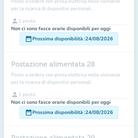
Posto a sedere con presa elettrica nelle vicinanze
per la ricarica di dispositivi personali.
person
1
posto
Non ci sono fasce orarie disponibili per oggi
date_range
Prossima disponibilità
:
24/08/2026
Postazione alimentata 28
Posto a sedere con presa elettrica nelle vicinanze
per la ricarica di dispositivi personali.
person
1
posto
Non ci sono fasce orarie disponibili per oggi
date_range
Prossima disponibilità
:
24/08/2026
Postazione alimentata 29