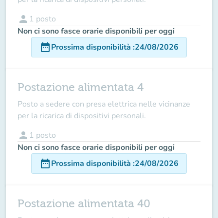
person
1
posto
Non ci sono fasce orarie disponibili per oggi
date_range
Prossima disponibilità
:
24/08/2026
Postazione alimentata 4
Posto a sedere con presa elettrica nelle vicinanze
per la ricarica di dispositivi personali.
person
1
posto
Non ci sono fasce orarie disponibili per oggi
date_range
Prossima disponibilità
:
24/08/2026
Postazione alimentata 40