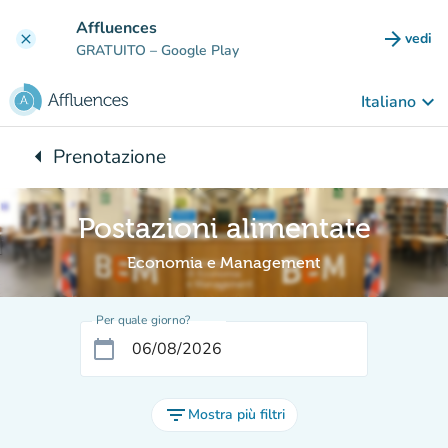
Vai al contenuto principale
Affluences
arrow_forward
vedi
clear
(nuova
GRATUITO
– Google Play
keyboard_arrow_down
Italiano
arrow_left
Prenotazione
Torna a:
Postazioni alimentate
Economia e Management
Per quale giorno?
calendar_today
filter_list
Mostra più filtri