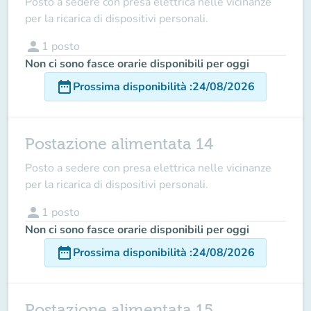
Posto a sedere con presa elettrica nelle vicinanze
per la ricarica di dispositivi personali.
person
1
posto
Non ci sono fasce orarie disponibili per oggi
date_range
Prossima disponibilità
:
24/08/2026
Postazione alimentata 14
Posto a sedere con presa elettrica nelle vicinanze
per la ricarica di dispositivi personali.
person
1
posto
Non ci sono fasce orarie disponibili per oggi
date_range
Prossima disponibilità
:
24/08/2026
Postazione alimentata 15