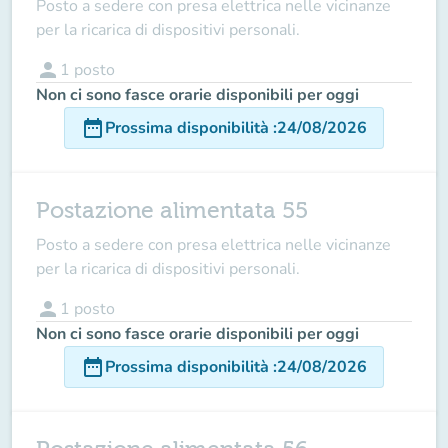
Posto a sedere con presa elettrica nelle vicinanze
per la ricarica di dispositivi personali.
person
1
posto
Non ci sono fasce orarie disponibili per oggi
date_range
Prossima disponibilità
:
24/08/2026
Postazione alimentata 55
Posto a sedere con presa elettrica nelle vicinanze
per la ricarica di dispositivi personali.
person
1
posto
Non ci sono fasce orarie disponibili per oggi
date_range
Prossima disponibilità
:
24/08/2026