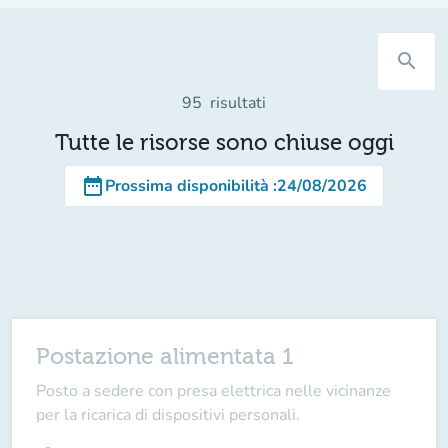
search
95
risultati
Tutte le risorse sono chiuse oggi
date_range
Prossima disponibilità
:
24/08/2026
Postazione alimentata 1
Posto a sedere con presa elettrica nelle vicinanze
per la ricarica di dispositivi personali.