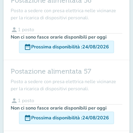
Postazione alimentata 56
Posto a sedere con presa elettrica nelle vicinanze
per la ricarica di dispositivi personali.
person
1
posto
Non ci sono fasce orarie disponibili per oggi
date_range
Prossima disponibilità
:
24/08/2026
Postazione alimentata 57
Posto a sedere con presa elettrica nelle vicinanze
per la ricarica di dispositivi personali.
person
1
posto
Non ci sono fasce orarie disponibili per oggi
date_range
Prossima disponibilità
:
24/08/2026