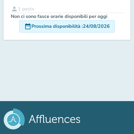
person
1
posto
Non ci sono fasce orarie disponibili per oggi
date_range
Prossima disponibilità
:
24/08/2026