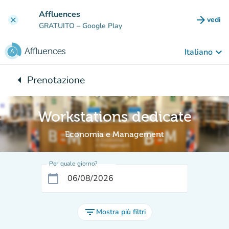
Vai al contenuto principale
Affluences
arrow_forward
vedi
clear
(nuova
GRATUITO
– Google Play
keyboard_arrow_down
Italiano
arrow_left
Prenotazione
Torna a:
Workstations dedicate
Economia e Management
Per quale giorno?
calendar_today
filter_list
Mostra più filtri