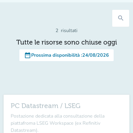
search
2
risultati
Tutte le risorse sono chiuse oggi
date_range
Prossima disponibilità
:
24/08/2026
PC Datastream / LSEG
Postazione dedicata alla consultazione della
piattafroma LSEG Workspace (ex Refinitiv
Datastream).