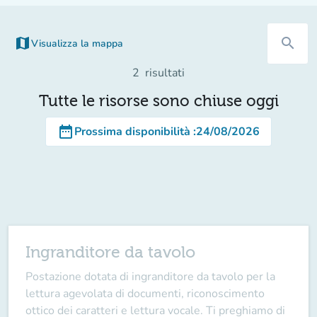
map
search
Visualizza la mappa
(nuova scheda)
2
risultati
Tutte le risorse sono chiuse oggi
date_range
Prossima disponibilità
:
24/08/2026
Ingranditore da tavolo
Postazione dotata di ingranditore da tavolo per la
lettura agevolata di documenti, riconoscimento
ottico dei caratteri e lettura vocale. Ti preghiamo di