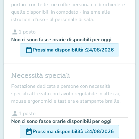
portare con te le tue cuffie personali o di richiedere
quelle disponibili in comodato - insieme alle
istruzioni d'uso - al personale di sala.
person
1
posto
Non ci sono fasce orarie disponibili per oggi
date_range
Prossima disponibilità
:
24/08/2026
Necessità speciali
Postazione dedicata a persone con necessità
speciali attrezata con tavolo regolabile in altezza,
mouse ergonomici e tastiera e stampante braille.
person
1
posto
Non ci sono fasce orarie disponibili per oggi
date_range
Prossima disponibilità
:
24/08/2026