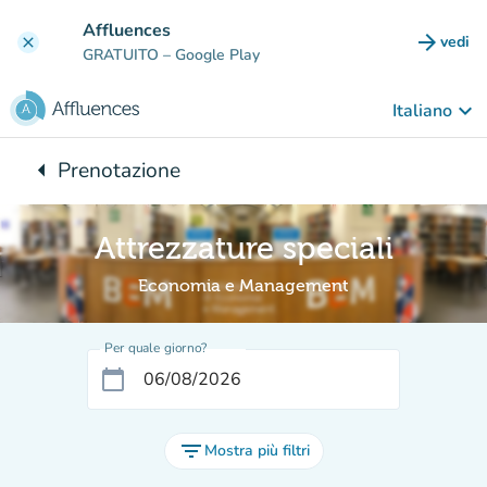
Vai al contenuto principale
Affluences
arrow_forward
vedi
clear
(nuova
GRATUITO
– Google Play
keyboard_arrow_down
Italiano
arrow_left
Prenotazione
Torna a:
Attrezzature speciali
Economia e Management
Per quale giorno?
calendar_today
filter_list
Mostra più filtri