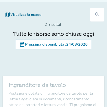
map
search
Visualizza la mappa
(nuova scheda)
2
risultati
Tutte le risorse sono chiuse oggi
date_range
Prossima disponibilità
:
24/08/2026
Ingranditore da tavolo
Postazione dotata di ingranditore da tavolo per la
lettura agevolata di documenti, riconoscimento
ottico dei caratteri e lettura vocale. Ti preghiamo di