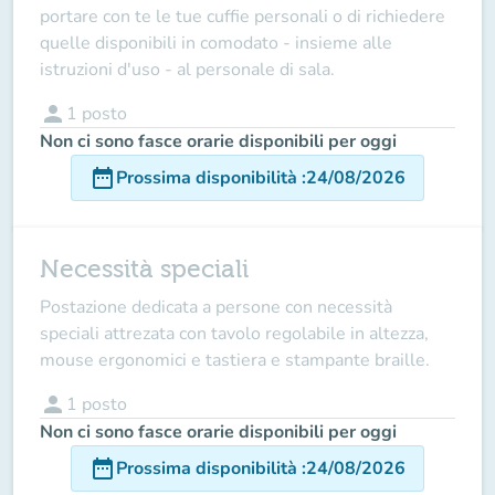
portare con te le tue cuffie personali o di richiedere
quelle disponibili in comodato - insieme alle
istruzioni d'uso - al personale di sala.
person
1
posto
Non ci sono fasce orarie disponibili per oggi
date_range
Prossima disponibilità
:
24/08/2026
Necessità speciali
Postazione dedicata a persone con necessità
speciali attrezata con tavolo regolabile in altezza,
mouse ergonomici e tastiera e stampante braille.
person
1
posto
Non ci sono fasce orarie disponibili per oggi
date_range
Prossima disponibilità
:
24/08/2026