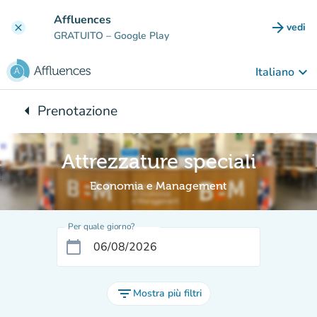
Vai al contenuto principale
Affluences
arrow_forward
vedi
clear
(nuova
GRATUITO
– Google Play
keyboard_arrow_down
Italiano
arrow_left
Prenotazione
Torna a:
Attrezzature speciali
Economia e Management
Per quale giorno?
calendar_today
filter_list
Mostra più filtri