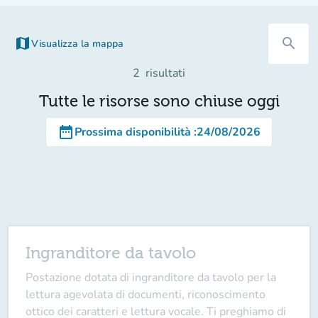
map
search
Visualizza la mappa
(nuova scheda)
2
risultati
Tutte le risorse sono chiuse oggi
date_range
Prossima disponibilità
:
24/08/2026
Ingranditore da tavolo
Postazione dotata di ingranditore da tavolo per la
lettura agevolata di documenti, riconoscimento
ottico dei caratteri e lettura vocale. Ti preghiamo di