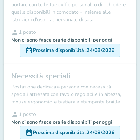
portare con te le tue cuffie personali o di richiedere
quelle disponibili in comodato - insieme alle
istruzioni d'uso - al personale di sala.
person
1
posto
Non ci sono fasce orarie disponibili per oggi
date_range
Prossima disponibilità
:
24/08/2026
Necessità speciali
Postazione dedicata a persone con necessità
speciali attrezata con tavolo regolabile in altezza,
mouse ergonomici e tastiera e stampante braille.
person
1
posto
Non ci sono fasce orarie disponibili per oggi
date_range
Prossima disponibilità
:
24/08/2026