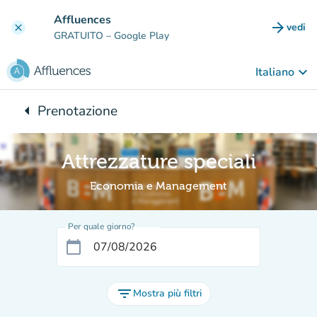
Vai al contenuto principale
Affluences
arrow_forward
vedi
clear
(nuova
GRATUITO
– Google Play
keyboard_arrow_down
Italiano
arrow_left
Prenotazione
Torna a:
Attrezzature speciali
Economia e Management
Per quale giorno?
calendar_today
filter_list
Mostra più filtri