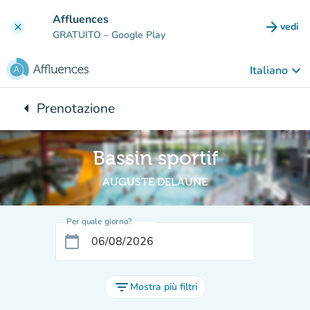
Vai al contenuto principale
Affluences
arrow_forward
vedi
clear
(nuova
GRATUITO
– Google Play
keyboard_arrow_down
Italiano
arrow_left
Prenotazione
Torna a:
Bassin sportif
AUGUSTE DELAUNE
Per quale giorno?
calendar_today
filter_list
Mostra più filtri