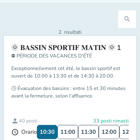
search
2
risultati
🌞 𝐁𝐀𝐒𝐒𝐈𝐍 𝐒𝐏𝐎𝐑𝐓𝐈𝐅 𝐌𝐀𝐓𝐈𝐍 🌞 1
⛔
PÉRIODE DES VACANCES D'ÉTÉ
Exceptionnellement cet été, le
bassin sportif
est
ouvert de
10:00 à 13:30 et de 14:30 à 20:00
.
🕒
Évacuation des bassins
: entre
15 et 30 minutes
avant la fermeture
, selon l'affluence.
person
40
posti
33 posti rimasti
10:30
11:00
11:30
12:00
12:30
Orario
schedule