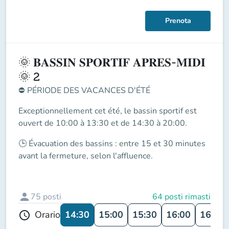
Prenota
🌞 𝐁𝐀𝐒𝐒𝐈𝐍 𝐒𝐏𝐎𝐑𝐓𝐈𝐅 𝐀𝐏𝐑𝐄𝐒-𝐌𝐈𝐃𝐈
🌞 2
⛔
PÉRIODE DES VACANCES D'ÉTÉ
Exceptionnellement cet été, le
bassin sportif
est
ouvert de
10:00 à 13:30 et de 14:30 à 20:00
.
🕒
Évacuation des bassins
: entre
15 et 30 minutes
avant la fermeture
, selon l'affluence.
person
75
posti
64 posti rimasti
14:30
15:00
15:30
16:00
16:30
Orario
schedule