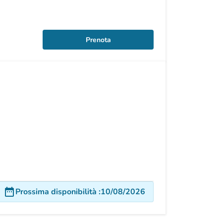
Prenota
date_range
Prossima disponibilità
:
10/08/2026