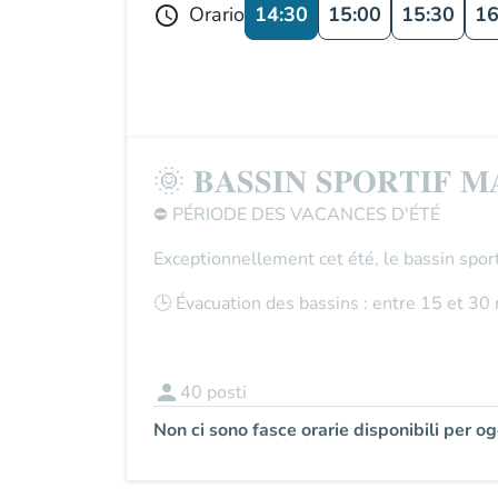
14:30
15:00
15:30
16
Orario
schedule
🌞 𝐁𝐀𝐒𝐒𝐈𝐍 𝐒𝐏𝐎𝐑𝐓𝐈𝐅 𝐌
⛔
PÉRIODE DES VACANCES D'ÉTÉ
Exceptionnellement cet été, le
bassin sport
🕒
Évacuation des bassins
: entre
15 et 30 
person
40
posti
Non ci sono fasce orarie disponibili per og