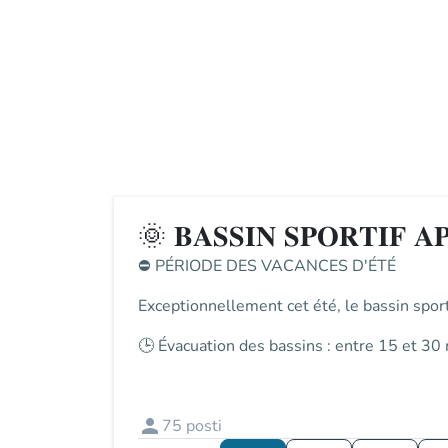
Vai al contenuto principale
🌞 𝐁𝐀𝐒𝐒𝐈𝐍 𝐒𝐏𝐎𝐑𝐓𝐈𝐅 𝐀
⛔
PÉRIODE DES VACANCES D'ÉTÉ
Exceptionnellement cet été, le
bassin sport
🕒
Évacuation des bassins
: entre
15 et 30 
person
75
posti