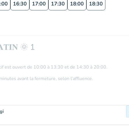
:00
16:30
17:00
17:30
18:00
18:30
𝐀𝐓𝐈𝐍 🌞 1
if
est ouvert de
10:00 à 13:30 et de 14:30 à 20:00
.
minutes avant la fermeture
, selon l'affluence.
gi