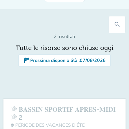
search
2
risultati
Tutte le risorse sono chiuse oggi
date_range
Prossima disponibilità
:
07/08/2026
🌞 𝐁𝐀𝐒𝐒𝐈𝐍 𝐒𝐏𝐎𝐑𝐓𝐈𝐅 𝐀𝐏𝐑𝐄𝐒-𝐌𝐈𝐃𝐈
🌞 2
⛔
PÉRIODE DES VACANCES D'ÉTÉ