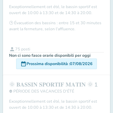
Exceptionnellement cet été, le
bassin sportif
est
ouvert de
10:00 à 13:30 et de 14:30 à 20:00
.
🕒
Évacuation des bassins
: entre
15 et 30 minutes
avant la fermeture
, selon l'affluence.
person
75
posti
Non ci sono fasce orarie disponibili per oggi
date_range
Prossima disponibilità
:
07/08/2026
🌞 𝐁𝐀𝐒𝐒𝐈𝐍 𝐒𝐏𝐎𝐑𝐓𝐈𝐅 𝐌𝐀𝐓𝐈𝐍 🌞 1
⛔
PÉRIODE DES VACANCES D'ÉTÉ
Exceptionnellement cet été, le
bassin sportif
est
ouvert de
10:00 à 13:30 et de 14:30 à 20:00
.