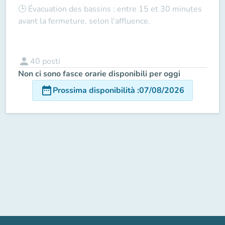
🕒
Évacuation des bassins
: entre
15 et 30 minutes
avant la fermeture
, selon l'affluence.
person
40
posti
Non ci sono fasce orarie disponibili per oggi
date_range
Prossima disponibilità
:
07/08/2026