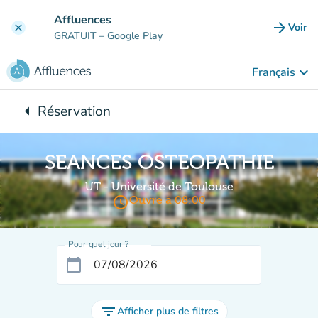
Aller au contenu principal
Affluences
arrow_forward
Voir
clear
(nouve
GRATUIT
– Google Play
keyboard_arrow_down
Français
arrow_left
Réservation
Retour à :
SEANCES OSTEOPATHIE
UT - Université de Toulouse
access_time
Ouvre à 08:00
Pour quel jour ?
calendar_today
filter_list
Afficher plus de filtres