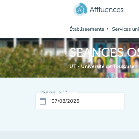
Aller au contenu principal
Établissements
Services uni
SEANCES O
UT - Université de Toulouse
Pour quel jour ?
calendar_today