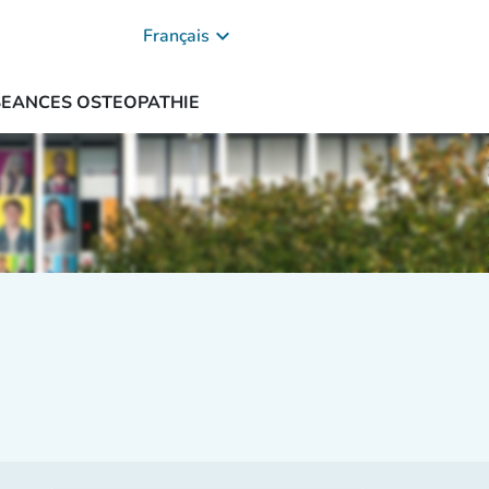
keyboard_arrow_down
Français
SEANCES OSTEOPATHIE