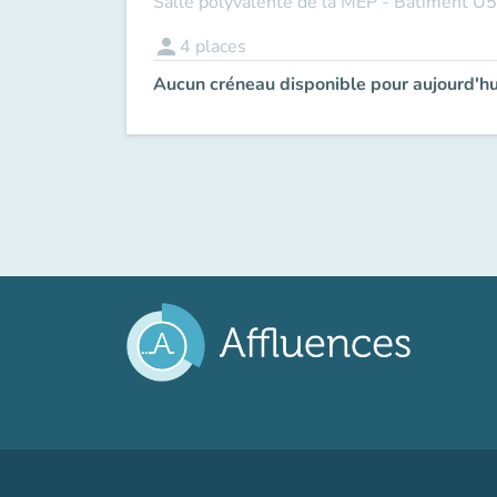
Salle polyvalente de la MEP - Bâtiment U5
person
4
places
Aucun créneau disponible pour aujourd'hu