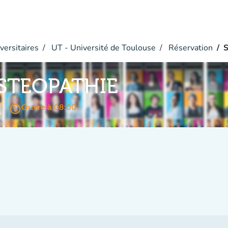
versitaires
UT - Université de Toulouse
Réservation
STEOPATHIE
access_time
Ouvre à 08:00