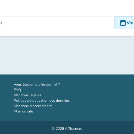
date_range
i
Voi
(nouvel onglet)
Vous êtes un professionnel ?
FAQ
Mentions légales
Politique d'utilisation des données
Mentions d'accessibilité
Plan du site
© 2026 Affluences