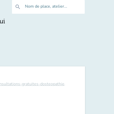
Nom de place, atelier...
search
ui
onsultations-gratuites-dosteopathie
.