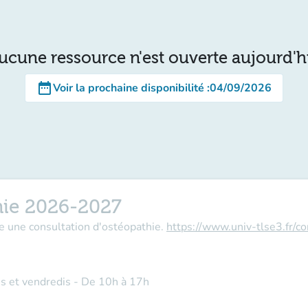
ucune ressource n'est ouverte aujourd'h
date_range
Voir la prochaine disponibilité
:
04/09/2026
hie 2026-2027
e une consultation d'ostéopathie.
https://www.univ-tlse3.fr/c
is et vendredis - De 10h à 17h