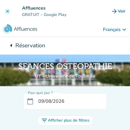
Aller au contenu principal
Affluences
arrow_forward
Voir
clear
(nouve
GRATUIT
– Google Play
keyboard_arrow_down
Français
arrow_left
Réservation
Retour à :
SEANCES OSTEOPATHIE
UT - Université de Toulouse
Pour quel jour ?
calendar_today
filter_list
Afficher plus de filtres