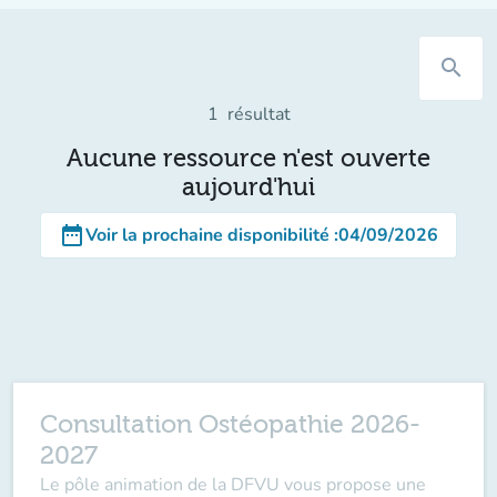
search
1
résultat
Aucune ressource n'est ouverte
aujourd'hui
date_range
Voir la prochaine disponibilité
:
04/09/2026
Consultation Ostéopathie 2026-
2027
Le pôle animation de la DFVU vous propose une