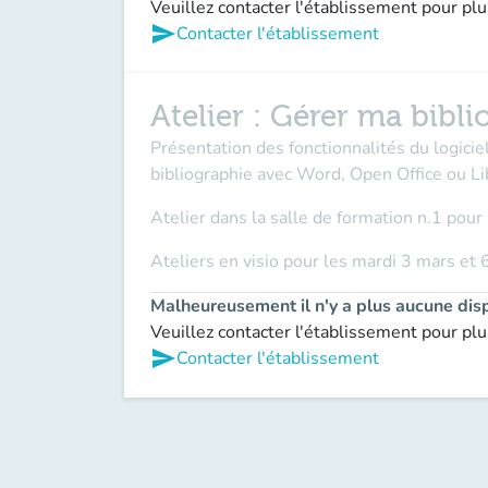
Veuillez contacter l'établissement pour plu
send
Contacter l'établissement
Atelier : Gérer ma bibl
Présentation des fonctionnalités du logicie
bibliographie avec Word, Open Office ou Li
Atelier dans la salle de formation n.1 pour 
Ateliers en visio pour les mardi 3 mars et 
Malheureusement il n'y a plus aucune disp
Veuillez contacter l'établissement pour plu
send
Contacter l'établissement