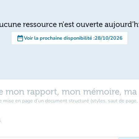
ucune ressource n'est ouverte aujourd'h
date_range
Voir la prochaine disponibilité
:
28/10/2026
rme mon rapport, mon mémoire, ma
e mise en page d’un document structuré (styles, saut de page, 
6
.