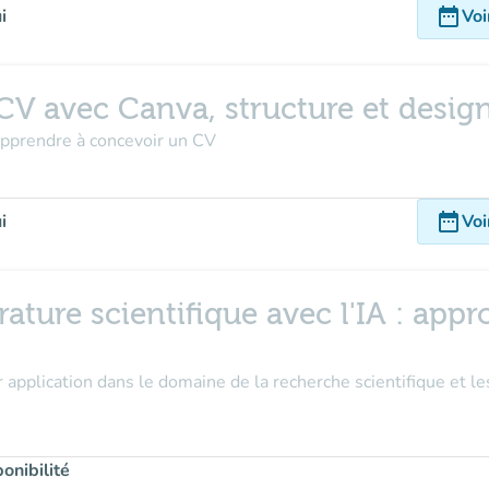
date_range
i
Voi
 CV avec Canva, structure et desig
 apprendre à concevoir un CV
date_range
i
Voi
térature scientifique avec l'IA : app
pplication dans le domaine de la recherche scientifique et les
onibilité