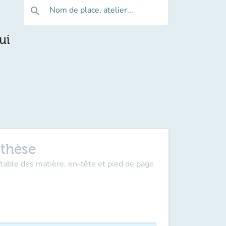
Nom de place, atelier...
search
ui
 thèse
table des matière, en-tête et pied de page