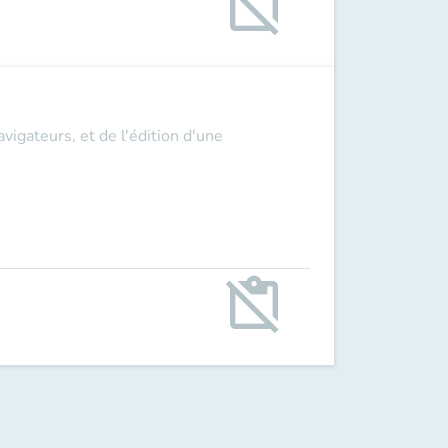
content_paste_off
vigateurs, et de l'édition d'une
content_paste_off