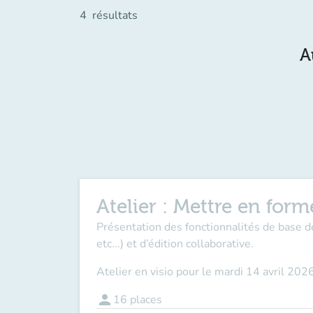
4
résultats
A
Atelier : Mettre en fo
Présentation des fonctionnalités de base d
etc...) et d’édition collaborative.
Atelier
en visio
pour
le
mardi 14 avril 202
person
16
places