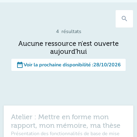
search
4
résultats
Aucune ressource n'est ouverte
aujourd'hui
date_range
Voir la prochaine disponibilité
:
28/10/2026
Atelier : Mettre en forme mon
rapport, mon mémoire, ma thèse
Présentation des fonctionnalités de base de mise