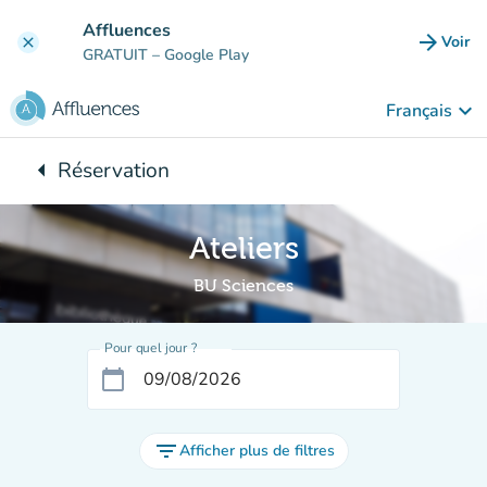
Aller au contenu principal
Affluences
arrow_forward
Voir
clear
(nouve
GRATUIT
– Google Play
keyboard_arrow_down
Français
arrow_left
Réservation
Retour à :
Ateliers
BU Sciences
Pour quel jour ?
calendar_today
filter_list
Afficher plus de filtres