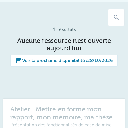
search
4
résultats
Aucune ressource n'est ouverte
aujourd'hui
date_range
Voir la prochaine disponibilité
:
28/10/2026
Atelier : Mettre en forme mon
rapport, mon mémoire, ma thèse
Présentation des fonctionnalités de base de mise