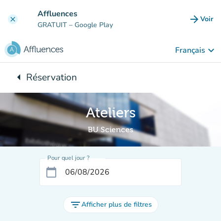
Aller au contenu principal
Affluences
arrow_forward
Voir
clear
(nouve
GRATUIT
– Google Play
keyboard_arrow_down
Français
arrow_left
Réservation
Retour à :
Ateliers
BU Sciences
Pour quel jour ?
calendar_today
filter_list
Afficher plus de filtres