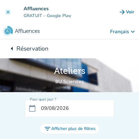
Aller au contenu principal
Affluences
arrow_forward
Voir
clear
(nouve
GRATUIT
– Google Play
keyboard_arrow_down
Français
arrow_left
Réservation
Retour à :
Ateliers
BU Sciences
Pour quel jour ?
calendar_today
filter_list
Afficher plus de filtres