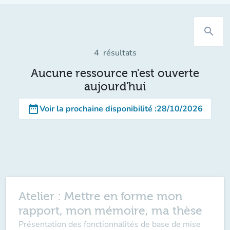
search
4
résultats
Aucune ressource n'est ouverte
aujourd'hui
date_range
Voir la prochaine disponibilité
:
28/10/2026
Atelier : Mettre en forme mon
rapport, mon mémoire, ma thèse
Présentation des fonctionnalités de base de mise