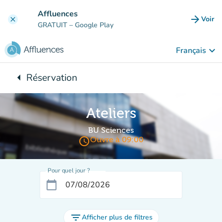
Aller au contenu principal
Affluences
arrow_forward
Voir
clear
(nouve
GRATUIT
– Google Play
keyboard_arrow_down
Français
arrow_left
Réservation
Retour à :
Ateliers
BU Sciences
access_time
Ouvre à 09:00
Pour quel jour ?
calendar_today
filter_list
Afficher plus de filtres