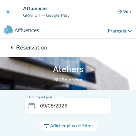
Aller au contenu principal
Affluences
arrow_forward
Voir
clear
(nouve
GRATUIT
– Google Play
keyboard_arrow_down
Français
arrow_left
Réservation
Retour à :
Ateliers
BU Sciences
Pour quel jour ?
calendar_today
filter_list
Afficher plus de filtres