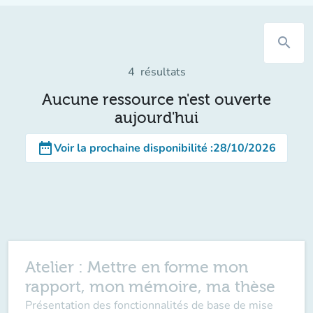
search
4
résultats
Aucune ressource n'est ouverte
aujourd'hui
date_range
Voir la prochaine disponibilité
:
28/10/2026
Atelier : Mettre en forme mon
rapport, mon mémoire, ma thèse
Présentation des fonctionnalités de base de mise