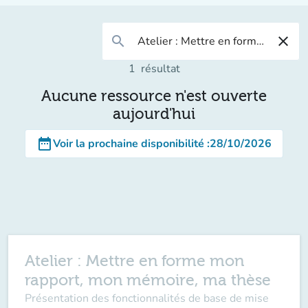
search
close
1
résultat
Aucune ressource n'est ouverte
aujourd'hui
date_range
Voir la prochaine disponibilité
:
28/10/2026
Atelier : Mettre en forme mon
rapport, mon mémoire, ma thèse
Présentation des fonctionnalités de base de mise