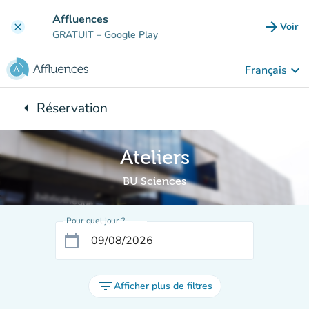
Aller au contenu principal
Affluences
arrow_forward
Voir
clear
(nouve
GRATUIT
– Google Play
keyboard_arrow_down
Français
arrow_left
Réservation
Retour à :
Ateliers
BU Sciences
Pour quel jour ?
calendar_today
filter_list
Afficher plus de filtres