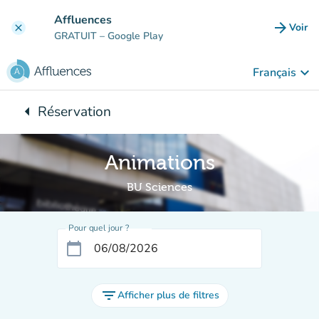
Aller au contenu principal
Affluences
arrow_forward
Voir
clear
(nouve
GRATUIT
– Google Play
keyboard_arrow_down
Français
arrow_left
Réservation
Retour à :
Animations
BU Sciences
Pour quel jour ?
calendar_today
filter_list
Afficher plus de filtres