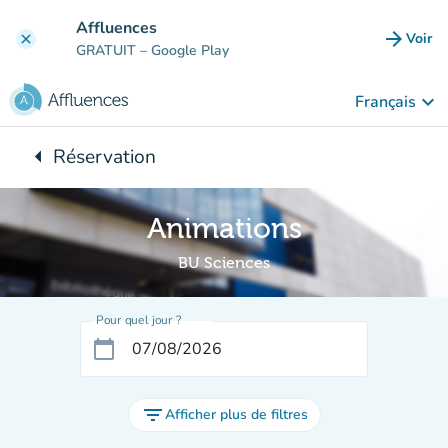
Aller au contenu principal
Affluences
arrow_forward
Voir
clear
(nouve
GRATUIT
– Google Play
keyboard_arrow_down
Français
arrow_left
Réservation
Retour à :
Animations
BU Sciences
Pour quel jour ?
calendar_today
filter_list
Afficher plus de filtres