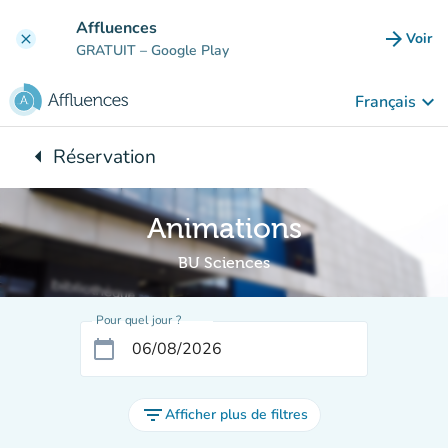
Aller au contenu principal
Affluences
arrow_forward
Voir
clear
(nouve
GRATUIT
– Google Play
keyboard_arrow_down
Français
arrow_left
Réservation
Retour à :
Animations
BU Sciences
Pour quel jour ?
calendar_today
filter_list
Afficher plus de filtres