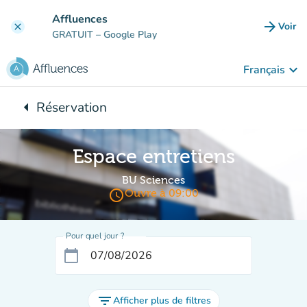
Aller au contenu principal
Affluences
arrow_forward
Voir
clear
(nouve
GRATUIT
– Google Play
keyboard_arrow_down
Français
arrow_left
Réservation
Retour à :
Espace entretiens
BU Sciences
access_time
Ouvre à 09:00
Pour quel jour ?
calendar_today
filter_list
Afficher plus de filtres