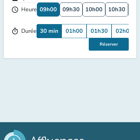
09h00
09h30
10h00
10h30
11
Heure
schedule
30 min
01h00
01h30
02h00
Durée
timer
Réserver