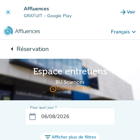
Aller au contenu principal
Affluences
arrow_forward
Voir
clear
(nouve
GRATUIT
– Google Play
keyboard_arrow_down
Français
arrow_left
Réservation
Retour à :
Espace entretiens
BU Sciences
access_time
Ouvre à 09:00
Pour quel jour ?
calendar_today
filter_list
Afficher plus de filtres