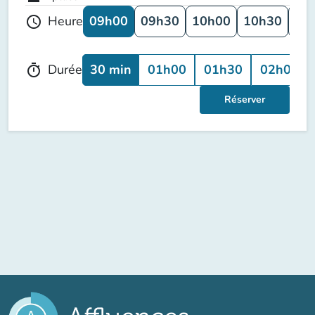
09h00
09h30
10h00
10h30
11
Heure
schedule
30 min
01h00
01h30
02h00
Durée
timer
Réserver