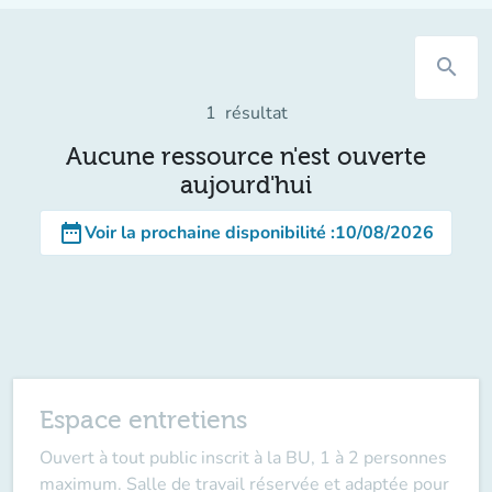
search
1
résultat
Aucune ressource n'est ouverte
aujourd'hui
date_range
Voir la prochaine disponibilité
:
10/08/2026
Espace entretiens
Ouvert à tout public inscrit à la BU, 1 à 2 personnes
maximum. Salle de travail réservée et adaptée pour