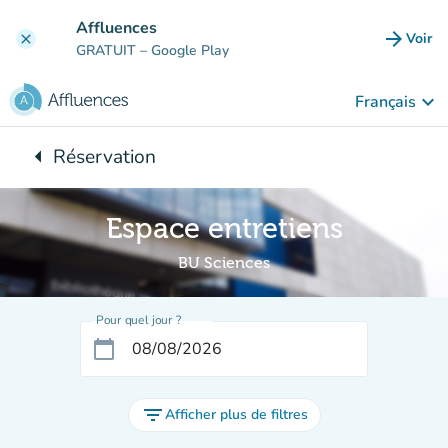
Aller au contenu principal
Affluences
arrow_forward
Voir
clear
(nouve
GRATUIT
– Google Play
keyboard_arrow_down
Français
arrow_left
Réservation
Retour à :
Espace entretiens
BU Sciences
Pour quel jour ?
calendar_today
filter_list
Afficher plus de filtres