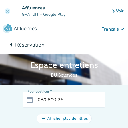
Aller au contenu principal
Affluences
arrow_forward
Voir
clear
(nouve
GRATUIT
– Google Play
keyboard_arrow_down
Français
arrow_left
Réservation
Retour à :
Espace entretiens
BU Sciences
Pour quel jour ?
calendar_today
filter_list
Afficher plus de filtres