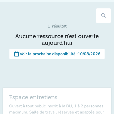
search
1
résultat
Aucune ressource n'est ouverte
aujourd'hui
date_range
Voir la prochaine disponibilité
:
10/08/2026
Espace entretiens
Ouvert à tout public inscrit à la BU, 1 à 2 personnes
maximum. Salle de travail réservée et adaptée pour