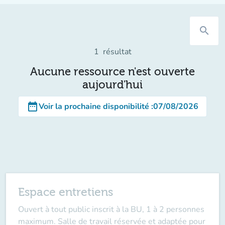
search
1
résultat
Aucune ressource n'est ouverte
aujourd'hui
date_range
Voir la prochaine disponibilité
:
07/08/2026
Espace entretiens
Ouvert à tout public inscrit à la BU, 1 à 2 personnes
maximum. Salle de travail réservée et adaptée pour