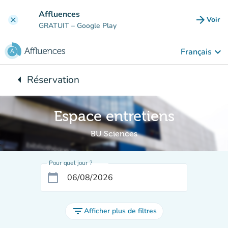
Aller au contenu principal
Affluences
arrow_forward
Voir
clear
(nouve
GRATUIT
– Google Play
keyboard_arrow_down
Français
arrow_left
Réservation
Retour à :
Espace entretiens
BU Sciences
Pour quel jour ?
calendar_today
filter_list
Afficher plus de filtres