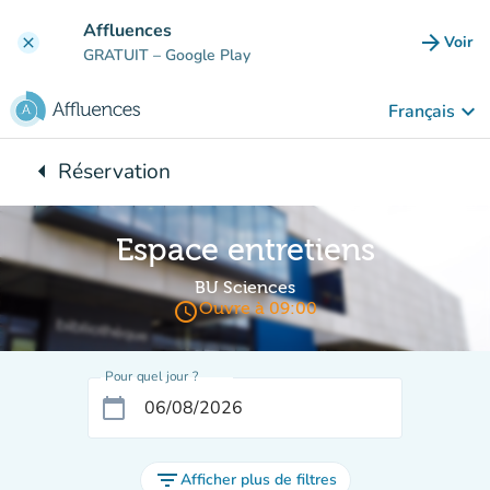
Aller au contenu principal
Affluences
arrow_forward
Voir
clear
(nouve
GRATUIT
– Google Play
keyboard_arrow_down
Français
arrow_left
Réservation
Retour à :
Espace entretiens
BU Sciences
access_time
Ouvre à 09:00
Pour quel jour ?
calendar_today
filter_list
Afficher plus de filtres