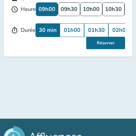
09h00
09h30
10h00
10h30
11
Heure
schedule
30 min
01h00
01h30
02h00
Durée
timer
Réserver