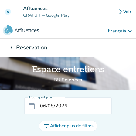
Aller au contenu principal
Affluences
arrow_forward
Voir
clear
(nouve
GRATUIT
– Google Play
keyboard_arrow_down
Français
arrow_left
Réservation
Retour à :
Espace entretiens
BU Sciences
Pour quel jour ?
calendar_today
filter_list
Afficher plus de filtres