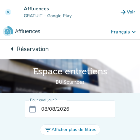
Aller au contenu principal
Affluences
arrow_forward
Voir
clear
(nouve
GRATUIT
– Google Play
keyboard_arrow_down
Français
arrow_left
Réservation
Retour à :
Espace entretiens
BU Sciences
Pour quel jour ?
calendar_today
filter_list
Afficher plus de filtres