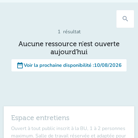
search
1
résultat
Aucune ressource n'est ouverte
aujourd'hui
date_range
Voir la prochaine disponibilité
:
10/08/2026
Espace entretiens
Ouvert à tout public inscrit à la BU, 1 à 2 personnes
maximum. Salle de travail réservée et adaptée pour