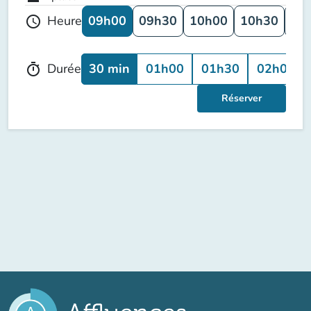
09h00
09h30
10h00
10h30
11
Heure
schedule
30 min
01h00
01h30
02h00
Durée
timer
Réserver