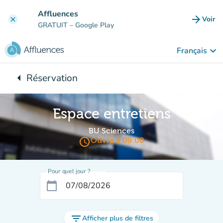
Aller au contenu principal
Affluences
arrow_forward
Voir
clear
(nouve
GRATUIT
– Google Play
keyboard_arrow_down
Français
arrow_left
Réservation
Retour à :
Espace entretiens
BU Sciences
access_time
Ouvre à 09:00
Pour quel jour ?
calendar_today
filter_list
Afficher plus de filtres