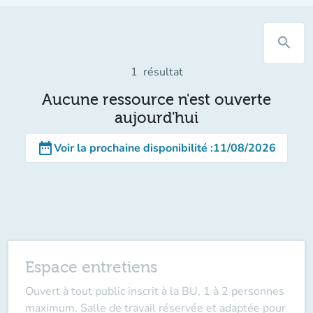
search
1
résultat
Aucune ressource n'est ouverte
aujourd'hui
date_range
Voir la prochaine disponibilité
:
11/08/2026
Espace entretiens
Ouvert à tout public inscrit à la BU, 1 à 2 personnes
maximum. Salle de travail réservée et adaptée pour