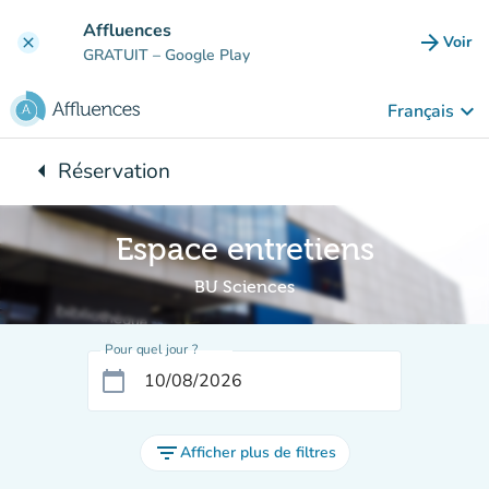
Aller au contenu principal
Affluences
arrow_forward
Voir
clear
(nouve
GRATUIT
– Google Play
keyboard_arrow_down
Français
arrow_left
Réservation
Retour à :
Espace entretiens
BU Sciences
Pour quel jour ?
calendar_today
filter_list
Afficher plus de filtres