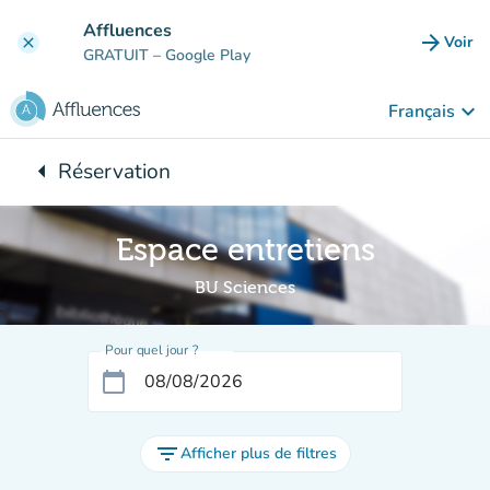
Aller au contenu principal
Affluences
arrow_forward
Voir
clear
(nouve
GRATUIT
– Google Play
keyboard_arrow_down
Français
arrow_left
Réservation
Retour à :
Espace entretiens
BU Sciences
Pour quel jour ?
calendar_today
filter_list
Afficher plus de filtres