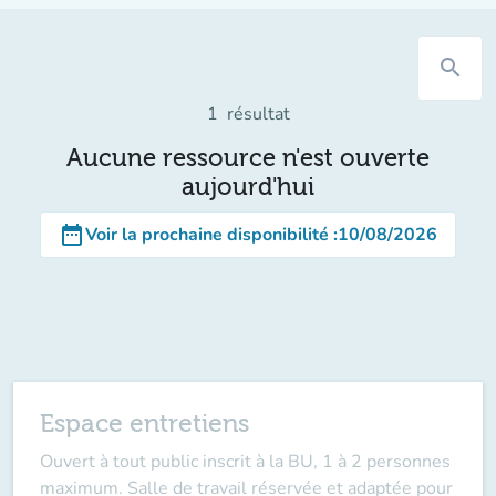
search
1
résultat
Aucune ressource n'est ouverte
aujourd'hui
date_range
Voir la prochaine disponibilité
:
10/08/2026
Espace entretiens
Ouvert à tout public inscrit à la BU, 1 à 2 personnes
maximum. Salle de travail réservée et adaptée pour