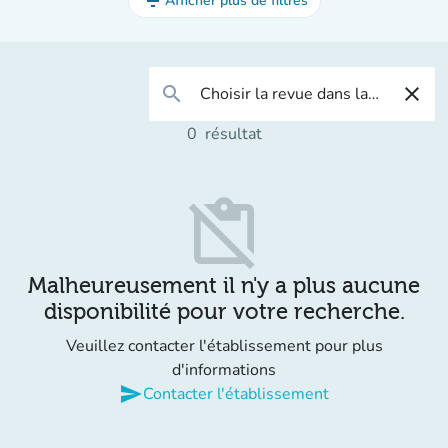
filter_list
Afficher plus de filtres
search
close
0
résultat
content_paste_off
Malheureusement il n'y a plus aucune
disponibilité pour votre recherche.
Veuillez contacter l'établissement pour plus
d'informations
send
Contacter l'établissement