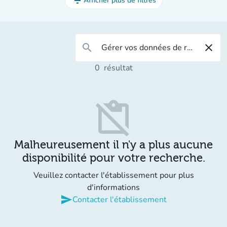
filter_list
Afficher plus de filtres
search
close
0
résultat
content_paste_off
Malheureusement il n'y a plus aucune
disponibilité pour votre recherche.
Veuillez contacter l'établissement pour plus
d'informations
send
Contacter l'établissement