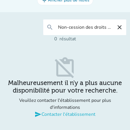
filter_list
Afficher plus de filtres
search
close
0
résultat
content_paste_off
Malheureusement il n'y a plus aucune
disponibilité pour votre recherche.
Veuillez contacter l'établissement pour plus
d'informations
send
Contacter l'établissement