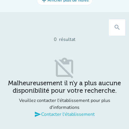
filter_list
Afficher plus de filtres
search
0
résultat
content_paste_off
Malheureusement il n'y a plus aucune
disponibilité pour votre recherche.
Veuillez contacter l'établissement pour plus
d'informations
send
Contacter l'établissement