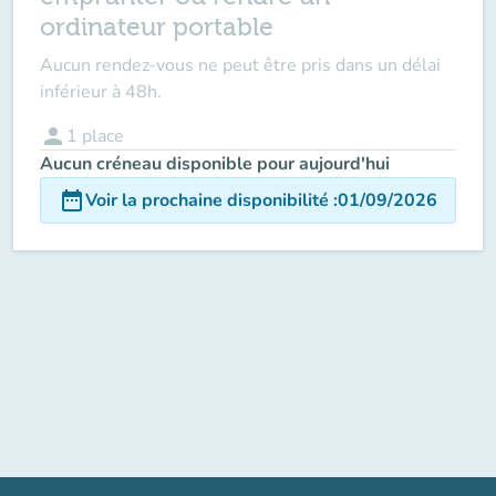
ordinateur portable
Aucun rendez-vous ne peut être pris dans un délai
inférieur à 48h.
person
1
place
Aucun créneau disponible pour aujourd'hui
date_range
Voir la prochaine disponibilité
:
01/09/2026