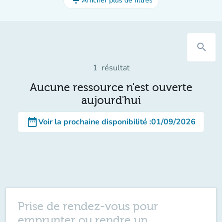
filter_list
Afficher plus de filtres
search
1
résultat
Aucune ressource n'est ouverte
aujourd'hui
date_range
Voir la prochaine disponibilité
:
01/09/2026
Prise de rendez-vous pour
emprunter ou rendre un