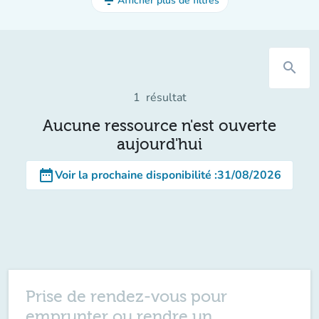
filter_list
Afficher plus de filtres
search
1
résultat
Aucune ressource n'est ouverte
aujourd'hui
date_range
Voir la prochaine disponibilité
:
31/08/2026
Prise de rendez-vous pour
emprunter ou rendre un