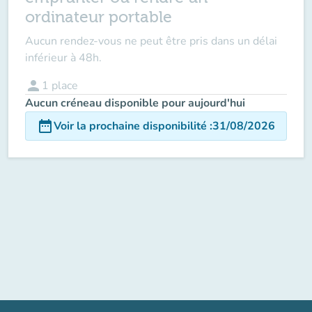
ordinateur portable
Aucun rendez-vous ne peut être pris dans un délai
inférieur à 48h.
person
1
place
Aucun créneau disponible pour aujourd'hui
date_range
Voir la prochaine disponibilité
:
31/08/2026