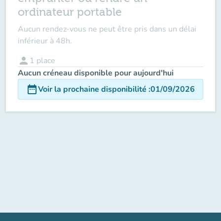
ordinateur portable
Aucun rendez-vous ne peut être pris dans un délai
inférieur à 48h.
person
1
place
Aucun créneau disponible pour aujourd'hui
date_range
Voir la prochaine disponibilité
:
01/09/2026