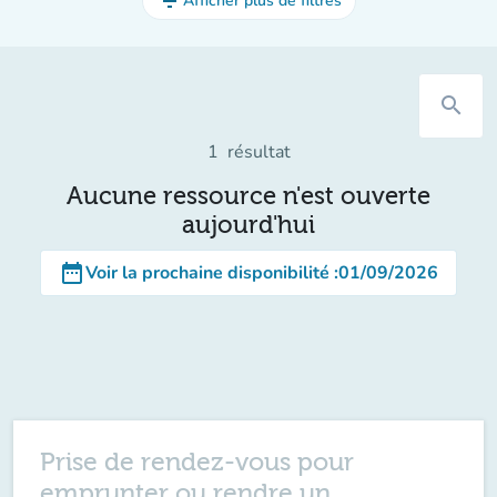
filter_list
Afficher plus de filtres
search
1
résultat
Aucune ressource n'est ouverte
aujourd'hui
date_range
Voir la prochaine disponibilité
:
01/09/2026
Prise de rendez-vous pour
emprunter ou rendre un