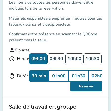
Les noms de toutes les personnes doivent être
indiqués lors de la réservation.
Matériels disponibles à emprunter : feutres pour les
tableaux blancs et vidéoprojecteur.
Confirmez votre présence en scannant le QRCode
présent dans la salle.
person
8
places
09h00
09h30
10h00
10h30
11
Heure
schedule
30 min
01h00
01h30
02h00
Durée
timer
Réserver
Salle de travail en groupe