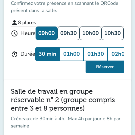
Confirmez votre présence en scannant le QRCode
présent dans la salle.
person
8
places
09h00
09h30
10h00
10h30
11
Heure
schedule
30 min
01h00
01h30
02h00
Durée
timer
Réserver
Salle de travail en groupe
réservable n° 2 (groupe compris
entre 3 et 8 personnes)
Créneaux de 30min à 4h. Max 4h par jour e 8h par
semaine