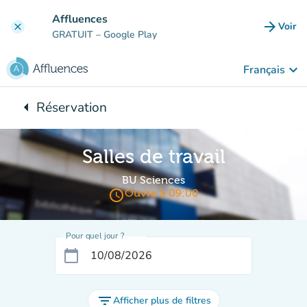
Aller au contenu principal
Affluences
arrow_forward
Voir
clear
(nouve
GRATUIT
– Google Play
keyboard_arrow_down
Français
arrow_left
Réservation
Retour à :
Salles de travail
BU Sciences
access_time
Ouvre à 09:00
Pour quel jour ?
calendar_today
filter_list
Afficher plus de filtres