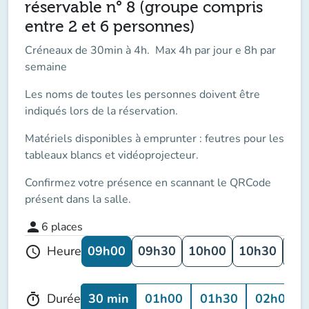
réservable n° 8 (groupe compris
entre 2 et 6 personnes)
Créneaux de 30min à 4h. Max 4h par jour e 8h par
semaine
Les noms de toutes les personnes doivent être
indiqués lors de la réservation.
Matériels disponibles à emprunter : feutres pour les
tableaux blancs et vidéoprojecteur.
Confirmez votre présence en scannant le QRCode
présent dans la salle.
person
6
places
09h00
09h30
10h00
10h30
11
Heure
schedule
30 min
01h00
01h30
02h00
Durée
timer