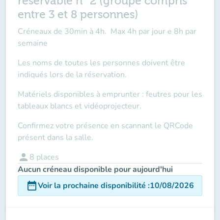
réservable n° 2 (groupe compris
entre 3 et 8 personnes)
Créneaux de 30min à 4h. Max 4h par jour e 8h par
semaine
Les noms de toutes les personnes doivent être
indiqués lors de la réservation.
Matériels disponibles à emprunter : feutres pour les
tableaux blancs et vidéoprojecteur.
Confirmez votre présence en scannant le QRCode
présent dans la salle.
person
8
places
Aucun créneau disponible pour aujourd'hui
date_range
Voir la prochaine disponibilité
:
10/08/2026