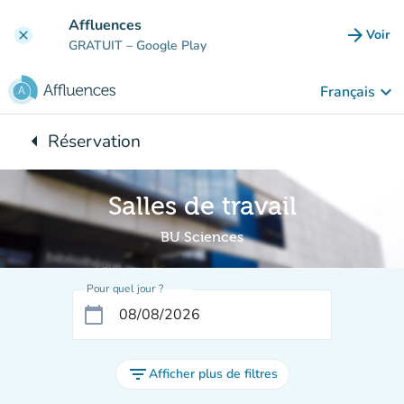
Aller au contenu principal
Affluences
arrow_forward
Voir
clear
(nouve
GRATUIT
– Google Play
keyboard_arrow_down
Français
arrow_left
Réservation
Retour à :
Salles de travail
BU Sciences
Pour quel jour ?
calendar_today
filter_list
Afficher plus de filtres