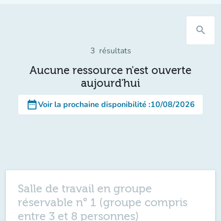
search
3
résultats
Aucune ressource n'est ouverte
aujourd'hui
date_range
Voir la prochaine disponibilité
:
10/08/2026
Salle de travail en groupe
réservable n° 1 (groupe compris
entre 3 et 8 personnes)